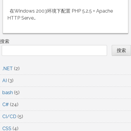
Windows
2003
在Windows 2003环境下配置 PHP 5.2.5 + Apache
环
HTTP Serve…
境
下
配
搜索
置
搜索
PHP
5.2.5
+
.NET
(2)
Apache
AI
(3)
HTTP
Server
bash
(5)
2.2.8
+
C#
(24)
MySQL
6.0
CI/CD
(5)
CSS
(4)