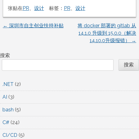
张贴在
PR
、
设计
标签：
PR
、
设计
←
深圳市自主创业扶持补贴
将 docker 部署的 gitlab 从
文
14.1.0 升级到 15.0.0（解决
14.10.0升级报错）
→
章
搜索
导
搜索
航
.NET
(2)
AI
(3)
bash
(5)
C#
(24)
CI/CD
(5)