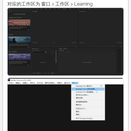
方
对应的工作区为 窗口 > 工作区 > Learning
应
用
内
教
程