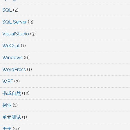
SQL
(2)
SQL Server
(3)
VisualStudio
(3)
WeChat
(1)
Windows
(6)
WordPress
(1)
WPF
(2)
书成自然
(12)
创业
(1)
单元测试
(1)
天天
(10)