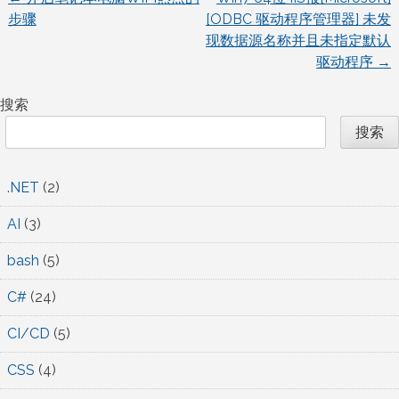
文
步骤
[ODBC 驱动程序管理器] 未发
现数据源名称并且未指定默认
章
驱动程序
→
导
搜索
航
搜索
.NET
(2)
AI
(3)
bash
(5)
C#
(24)
CI/CD
(5)
CSS
(4)