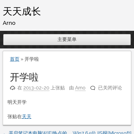
跳
天天成长
至
内
Arno
容
主要菜单
首页
»
开学啦
开学啦
开
在
2013-02-20
上张贴
由
Arno
已关闭评论
学
啦
明天开学
张贴在
天天
←
开启笔记本电脑WIFI热点的
Win7 64位 IIS报[Microsoft]