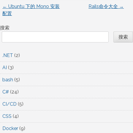
←
Ubuntu 下的 Mono 安装
Rails命令大全
→
文
配置
章
搜索
导
搜索
航
.NET
(2)
AI
(3)
bash
(5)
C#
(24)
CI/CD
(5)
CSS
(4)
Docker
(9)