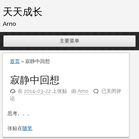
跳
天天成长
至
内
Arno
容
主要菜单
首页
»
寂静中回想
寂静中回想
寂
在
2014-03-22
上张贴
由
Arno
已关闭评
静
论
中
回
思考。。。
想
张贴在
随笔