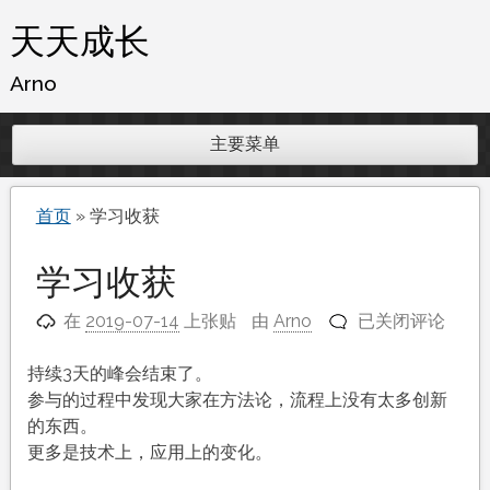
跳
天天成长
至
内
Arno
容
主要菜单
首页
»
学习收获
学习收获
学
在
2019-07-14
上张贴
由
Arno
已关闭评论
习
收
持续3天的峰会结束了。
获
参与的过程中发现大家在方法论，流程上没有太多创新
的东西。
更多是技术上，应用上的变化。