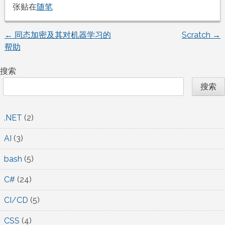
张贴在
随笔
←
同态加密及其对机器学习的
Scratch
→
文
帮助
章
搜索
导
搜索
航
.NET
(2)
AI
(3)
bash
(5)
C#
(24)
CI/CD
(5)
CSS
(4)