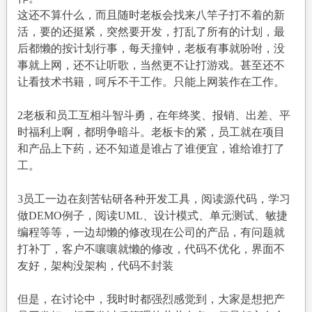
这还不算什么，而且随时老板会找来八竿子打不着的新
活，要的还挺紧，突然要开发，打乱了所有的计划，最
后都懒的按计划行事，每天撞钟，老板有事就吩咐，没
事就上网，还不让听歌，当然更不让打游戏。甚至还不
让看技术书籍，呵斥不干工作。只能上网装作在工作。
2老板和员工互相斗智斗勇，在年终奖、报销、出差、平
时福利上啊，都明争暗斗。老板卡的紧，员工就在项目
和产品上下药，还不知道是谁占了谁便宜，谁给谁打了
工。
3员工一边在刻苦钻研各种开发工具，阅读源代码，学习
做DEMO例子，阅读UML、设计模式、单元测试、敏捷
编程等等，一边却懒的修改现在公司的产品，有问题就
打补丁，客户不嚷嚷就懒的修改，代码不优化，界面不
友好，架构没架构，代码不封装
但是，在讨论中，我时时都强烈感觉到，大家是想把产