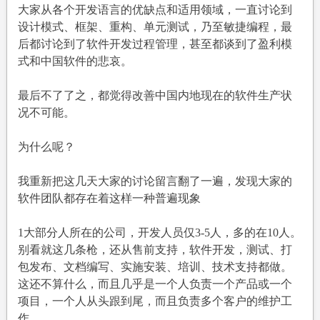
十
大家从各个开发语言的优缺点和适用领域，一直讨论到
来
设计模式、框架、重构、单元测试，乃至敏捷编程，最
条
后都讨论到了软件开发过程管理，甚至都谈到了盈利模
枪
式和中国软件的悲哀。
如
何
最后不了了之，都觉得改善中国内地现在的软件生产状
走
况不可能。
出
软
为什么呢？
件
作
我重新把这几天大家的讨论留言翻了一遍，发现大家的
坊
软件团队都存在着这样一种普遍现象
成
为
1大部分人所在的公司，开发人员仅3-5人，多的在10人。
开
别看就这几条枪，还从售前支持，软件开发，测试、打
发
包发布、文档编写、实施安装、培训、技术支持都做。
正
这还不算什么，而且几乎是一个人负责一个产品或一个
规
项目，一个人从头跟到尾，而且负责多个客户的维护工
军
作。