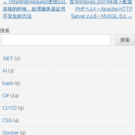
←
HttpWebRequest使用SSL
在Windows 2003环境下配置
文
连接的时候，处理服务器证书
PHP 5.2.5 + Apache HTTP
不安全的方法
Server 2.2.8 + MySQL 6.0
→
章
搜索
导
搜索
航
.NET
(2)
AI
(3)
bash
(5)
C#
(24)
CI/CD
(5)
CSS
(4)
Docker
(9)