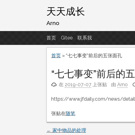
跳
天天成长
至
内
Arno
容
首页
Gitee
联系我
首页
»
“七七事变”前后的五张面孔
“七七事变”前后的
在
2019-07-07
上张贴
由
Arno
https://www.jfdaily.com/news/detai
张贴在
随笔
←
家中物品的处理
文