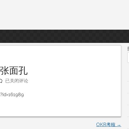
五张面孔
“七
已关闭评论
七
事
l?id=161989
变”
前
后
的
OKR考核
→
五