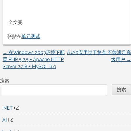
全文完
张贴在
单元测试
←
在Windows 2003环境下配
AJAX应用过于复杂 不能满足高
文
置 PHP 5.2.5 + Apache HTTP
级用户
→
Server 2.2.8 + MySQL 6.0
章
搜索
导
搜索
航
.NET
(2)
AI
(3)