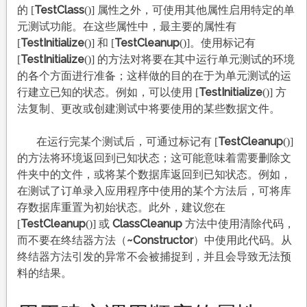
TestClass
的 [
()] 属性之外，可使用其他属性启用特定的单
元测试功能。在这些属性中，最主要的属性有
TestInitialize
TestCleanup
[
()] 和 [
()]。使用标记有
TestInitialize
[
()] 的方法对将要在其中运行单元测试的环境
的各个方面进行准备；这样做的目的在于为单元测试的运
TestInitialize
行建立已知的状态。例如，可以使用 [
()] 方
法复制、更改或创建测试中将要使用的某些数据文件。
TestCleanup
在运行完某个测试后，可通过标记有 [
()]
的方法将环境返回到已知状态；这可能意味着需要删除文
件夹中的文件，或将某个数据库返回到已知状态。例如，
在测试了订单录入应用程序中使用的某个方法后，可将库
存数据库重置为初始状态。此外，建议您在
TestCleanup
ClassCleanup
[
()] 或
方法中使用清除代码，
~Constructor
而不要在终结器方法（
）中使用此代码。从
终结器方法引发的异常不会被捕捉到，并且会导致无法预
料的结果。