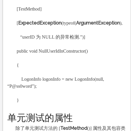
[TestMethod]
ExpectedException
ArgumentException
[
(typeof(
),
“userID
为 NULL 的异常检测.”)]
public void NullUserIdInConstructor()
{
LogonInfo logonInfo = new LogonInfo(null,
“P@ss0word”);
}
单元测试的属性
TestMethod
除了单元测试方法的 [
()] 属性及其包容类