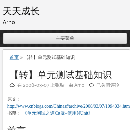
跳
天天成长
至
内
Arno
容
主要菜单
首页
»
【转】单元测试基础知识
【转】单元测试基础知识
【转】
在
2008-03-07
上张贴
由
Arno
已关闭评论
单
元
原文：
测
http://www.cnblogs.com/Chinasf/archive/2008/03/07/1094334.htm
试
《
书籍：
单元测试之道C#版–使用NUnit》
基
础